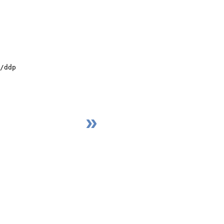
/ddp
»