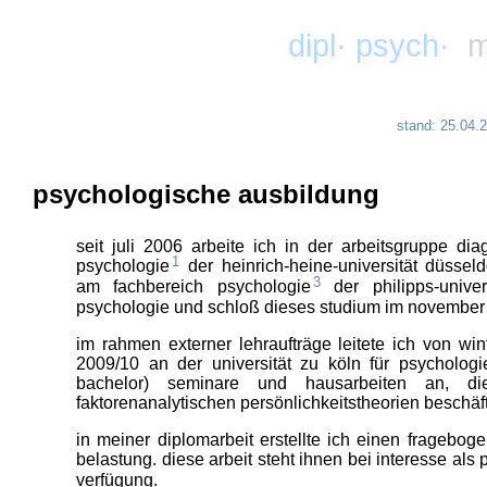
dipl
·
psych
· 
stand: 25.04.
psychologische ausbildung
seit juli 2006 arbeite ich in der
arbeitsgruppe diag
1
psychologie
der
heinrich-heine-universität düsseld
3
am
fachbereich psychologie
der
philipps-unive
psychologie und schloß dieses studium im november
im rahmen externer lehraufträge leitete ich von wi
2009/10 an der universität zu köln für psychologi
bachelor) seminare und hausarbeiten an, die
faktorenanalytischen persönlichkeitstheorien beschäft
in meiner diplomarbeit erstellte ich einen fragebog
belastung. diese arbeit steht ihnen bei interesse
als 
verfügung.