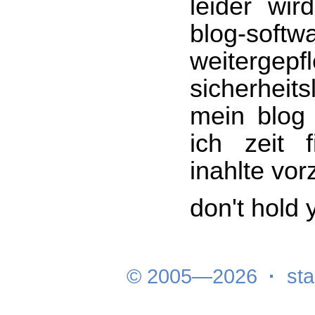
leider wir
blog-so
weitergepf
sicherhei
mein blog
ich zeit 
inahlte vo
don't hold 
© 2005—2026
·
sta