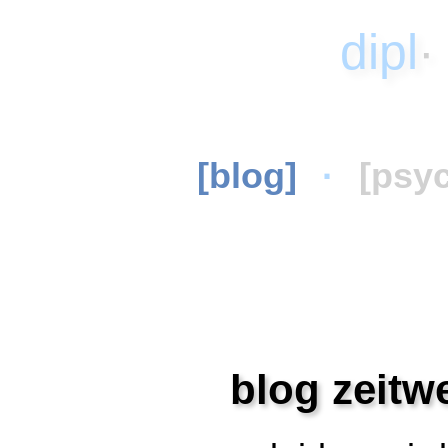
dipl
[blog]
·
[psy
blog zeitwe